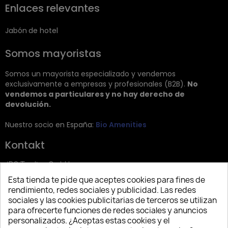
Enlaces relevantes
Jabón de hotel
Somos mayoristas
Somos un mayorista especializado y vendemos
exclusivamente a empresas y profesionales (B2B).
No
vendemos a particulares y no hay derecho de
devolución.
Nuestro socio en España:
Bio Amenities
Kontakt
JRG Trading GmbH
Esta tienda te pide que aceptes cookies para fines de
Zietenstr. 9
rendimiento, redes sociales y publicidad. Las redes
12244 Berlin
sociales y las cookies publicitarias de terceros se utilizan
para ofrecerte funciones de redes sociales y anuncios
Tel: +49 (0)30 2357 3470
personalizados. ¿Aceptas estas cookies y el
info@top-amenities.com