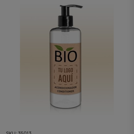
SKU
35013