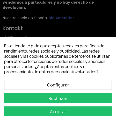
vendemos a particulares y no hay derecho de
devolución.
Nuestro socio en España:
Bio Amenities
Kontakt
JRG Trading GmbH
Esta tienda te pide que aceptes cookies para fines de
Zietenstr. 9
rendimiento, redes sociales y publicidad. Las redes
12244 Berlin
sociales y las cookies publicitarias de terceros se utilizan
para ofrecerte funciones de redes sociales y anuncios
Tel: +49 (0)30 2357 3470
personalizados. ¿Aceptas estas cookies y el
info@top-amenities.com
procesamiento de datos personales involucrados?
Configurar
Rechazar
Aceptar