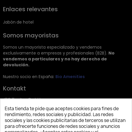
Enlaces relevantes
Jabón de hotel
Somos mayoristas
Somos un mayorista especializado y vendemos
exclusivamente a empresas y profesionales (B2B).
No
vendemos a particulares y no hay derecho de
devolución.
Nuestro socio en España:
Bio Amenities
Kontakt
JRG Trading GmbH
Esta tienda te pide que aceptes cookies para fines de
Zietenstr. 9
rendimiento, redes sociales y publicidad. Las redes
12244 Berlin
sociales y las cookies publicitarias de terceros se utilizan
para ofrecerte funciones de redes sociales y anuncios
Tel: +49 (0)30 2357 3470