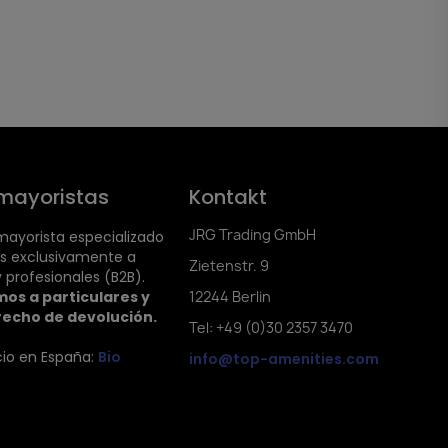
mayoristas
Kontakt
JRG Trading GmbH
ayorista especializado
s exclusivamente a
Zietenstr. 9
 profesionales (B2B).
os a particulares y
12244 Berlin
recho de devolución.
Tel: +49 (0)30 2357 3470
cio en España:
Bio
info@top-amenities.com