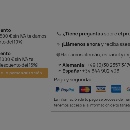
uento
📞
¿Tiene preguntas
sobre el pr
 500 € sin IVA te damos
to del 10%!
✨
¡Llámenos ahora
y reciba ase
uento
🌐 Hablamos alemán, español y in
 1000 € sin IVA te
📌
Alemania:
+49 (0)30 2357 347
escuento del 15%!
📌
España:
+34 644 902 406
na la personalización
Pago y seguridad
La información de tu pago se procesa de man
tenemos acceso a la información de tu tarjet