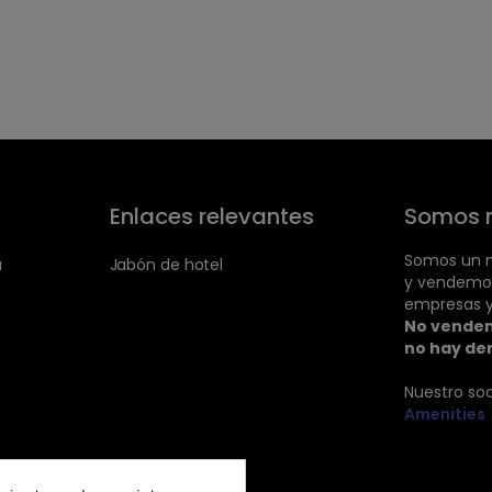
Enlaces relevantes
Somos 
Somos un m
a
Jabón de hotel
y vendemo
empresas y
No vendem
no hay de
Nuestro so
Amenities