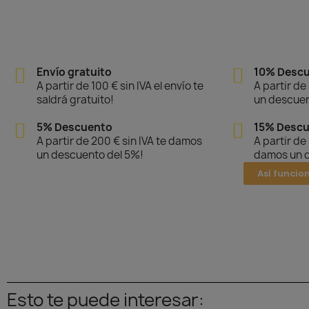
Envío gratuito
10% Desc
A partir de 100 € sin IVA el envío te
A partir de
saldrá gratuito!
un descuen
5% Descuento
15% Desc
A partir de 200 € sin IVA te damos
A partir de
un descuento del 5%!
damos un d
Así funcio
Esto te puede interesar: