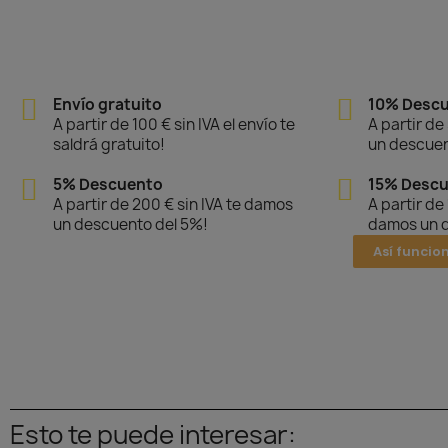
Envío gratuito
10% Desc
A partir de 100 € sin IVA el envío te
A partir de
saldrá gratuito!
un descuen
5% Descuento
15% Desc
A partir de 200 € sin IVA te damos
A partir de
un descuento del 5%!
damos un d
Así funcio
Esto te puede interesar: