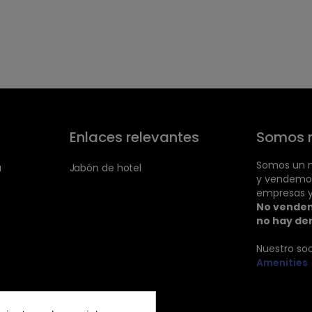
Enlaces relevantes
Somos 
Somos un m
a
Jabón de hotel
y vendemo
empresas y
No vendem
no hay de
Nuestro so
Amenities