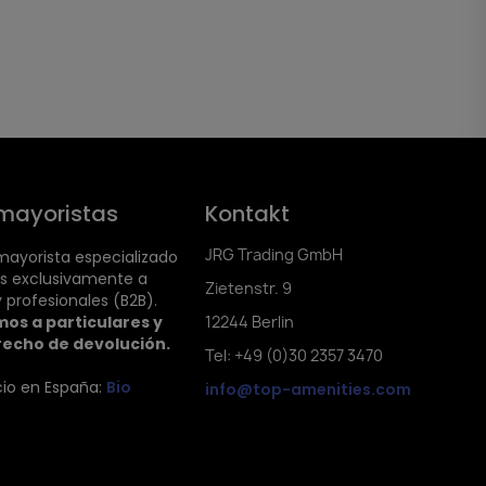
mayoristas
Kontakt
JRG Trading GmbH
ayorista especializado
s exclusivamente a
Zietenstr. 9
 profesionales (B2B).
os a particulares y
12244 Berlin
recho de devolución.
Tel: +49 (0)30 2357 3470
cio en España:
Bio
info@top-amenities.com