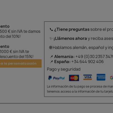
uento
📞
¿Tiene preguntas
sobre el pr
 500 € sin IVA te damos
to del 10%!
✨
¡Llámenos ahora
y reciba ase
uento
🌐 Hablamos alemán, español y in
 1000 € sin IVA te
📌
Alemania:
+49 (0)30 2357 347
escuento del 15%!
📌
España:
+34 644 902 406
na la personalización
Pago y seguridad
La información de tu pago se procesa de man
tenemos acceso a la información de tu tarjet