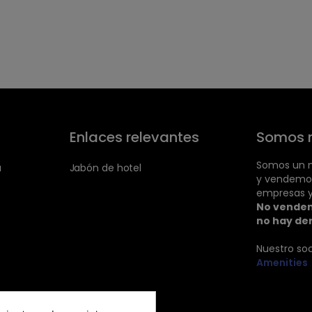
Enlaces relevantes
Somos 
Somos un m
a
Jabón de hotel
y vendemo
empresas y
No vendem
no hay de
Nuestro so
Amenities