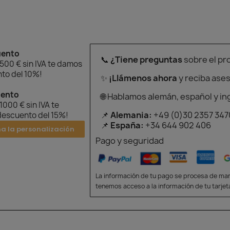
uento
📞
¿Tiene preguntas
sobre el pr
 500 € sin IVA te damos
to del 10%!
✨
¡Llámenos ahora
y reciba ase
uento
🌐 Hablamos alemán, español y in
 1000 € sin IVA te
📌
Alemania:
+49 (0)30 2357 347
escuento del 15%!
📌
España:
+34 644 902 406
na la personalización
Pago y seguridad
La información de tu pago se procesa de man
tenemos acceso a la información de tu tarjet