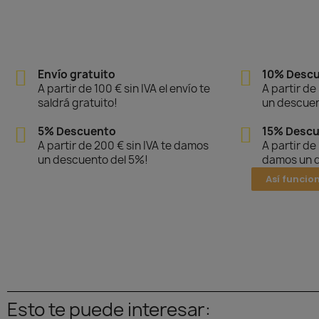
Envío gratuito
10% Desc
A partir de 100 € sin IVA el envío te
A partir de
saldrá gratuito!
un descuen
5% Descuento
15% Desc
A partir de 200 € sin IVA te damos
A partir de
un descuento del 5%!
damos un d
Así funcio
Esto te puede interesar: