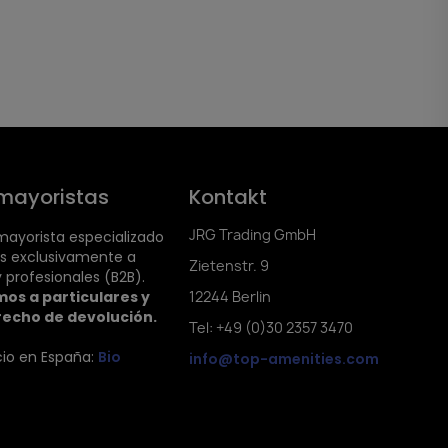
mayoristas
Kontakt
JRG Trading GmbH
ayorista especializado
s exclusivamente a
Zietenstr. 9
 profesionales (B2B).
os a particulares y
12244 Berlin
recho de devolución.
Tel: +49 (0)30 2357 3470
cio en España:
Bio
info@top-amenities.com