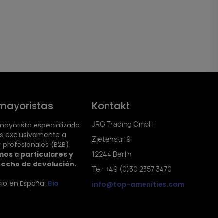
mayoristas
Kontakt
JRG Trading GmbH
ayorista especializado
s exclusivamente a
Zietenstr. 9
 profesionales (B2B).
os a particulares y
12244 Berlin
recho de devolución.
Tel: +49 (0)30 2357 3470
cio en España:
Bio
info@top-amenities.com