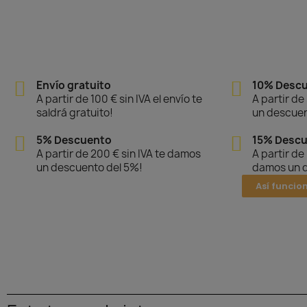
Envío gratuito
10% Desc
A partir de 100 € sin IVA el envío te
A partir de
saldrá gratuito!
un descuen
5% Descuento
15% Desc
A partir de 200 € sin IVA te damos
A partir de
un descuento del 5%!
damos un d
Así funcio