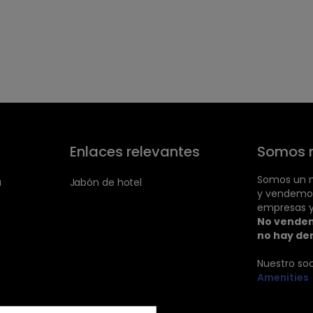
Enlaces relevantes
Somos 
Somos un m
a
Jabón de hotel
y vendemo
empresas y
No vendem
no hay de
Nuestro so
Amenities