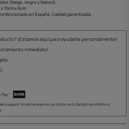
tidos (beige, negro y blanco).
x 15cm x 6cm
confeccionado en España. Calidad garantizada.
oducto? ¡Estamos aquí para ayudarle personalmente!
soramiento inmediato!
glés.
0
era segura. No almacenamos los datos de tu tarjeta de crédito ni
a.