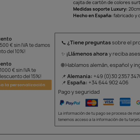
cajita de cartón de colores sur
Medidas soporte Luxury:
20cm 
Hecho en España:
fabricado y 
uento
📞
¿Tiene preguntas
sobre el pr
 500 € sin IVA te damos
to del 10%!
✨
¡Llámenos ahora
y reciba ase
uento
🌐 Hablamos alemán, español y in
 1000 € sin IVA te
📌
Alemania:
+49 (0)30 2357 347
escuento del 15%!
📌
España:
+34 644 902 406
na la personalización
Pago y seguridad
La información de tu pago se procesa de man
tenemos acceso a la información de tu tarjet