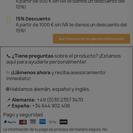
A partir de 500 € sin IVA te damos un descuento del
10%!
15% Descuento
A partir de 1000 € sin IVA te damos un descuento del
15%!
Así funciona la personalización
📞
¿Tiene preguntas
sobre el producto? ¡Estamos
aquí para ayudarle personalmente!
✨
¡Llámenos ahora
y reciba asesoramiento
inmediato!
🌐 Hablamos alemán, español y inglés.
📌
Alemania:
+49 (0)30 2357 3470
📌
España:
+34 644 902 406
Pago y seguridad
La información de tu pago se procesa de manera segura. No