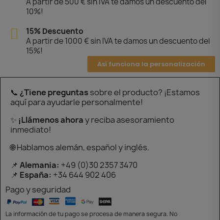
A partir de 500 € sin IVA te damos un descuento del
10%!
15% Descuento
A partir de 1000 € sin IVA te damos un descuento del
15%!
Así funciona la personalización
📞
¿Tiene preguntas
sobre el producto? ¡Estamos
aquí para ayudarle personalmente!
✨
¡Llámenos ahora
y reciba asesoramiento
inmediato!
🌐 Hablamos alemán, español y inglés.
📌
Alemania:
+49 (0)30 2357 3470
📌
España:
+34 644 902 406
Pago y seguridad
La información de tu pago se procesa de manera segura. No