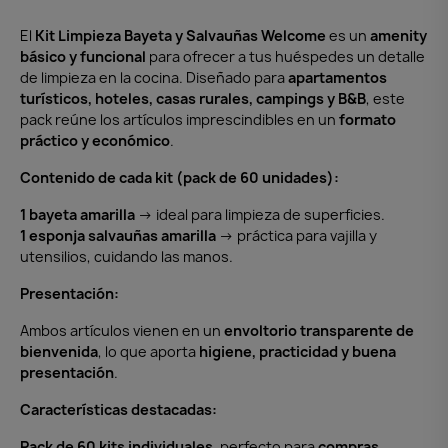
El
Kit Limpieza Bayeta y Salvauñas Welcome
es un
amenity
básico y funcional
para ofrecer a tus huéspedes un detalle
de limpieza en la cocina. Diseñado para
apartamentos
turísticos, hoteles, casas rurales, campings y B&B
, este
pack reúne los artículos imprescindibles en un
formato
práctico y económico
.
Contenido de cada kit (pack de 60 unidades):
1 bayeta amarilla
→ ideal para limpieza de superficies.
1 esponja salvauñas amarilla
→ práctica para vajilla y
utensilios, cuidando las manos.
Presentación:
Ambos artículos vienen en un
envoltorio transparente de
bienvenida
, lo que aporta
higiene, practicidad y buena
presentación
.
Características destacadas:
Pack de 60 kits individuales
, perfecto para
compras