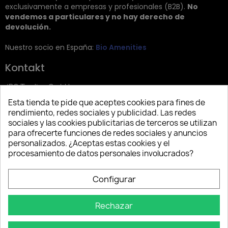
exclusivamente a empresas y profesionales (B2B).
No
vendemos a particulares y no hay derecho de
devolución.
Nuestro socio en España:
Bio Amenities
Kontakt
JRG Trading GmbH
Esta tienda te pide que aceptes cookies para fines de
Zietenstr. 9
rendimiento, redes sociales y publicidad. Las redes
12244 Berlin
sociales y las cookies publicitarias de terceros se utilizan
para ofrecerte funciones de redes sociales y anuncios
Tel: +49 (0)30 2357 3470
personalizados. ¿Aceptas estas cookies y el
info@top-amenities.com
procesamiento de datos personales involucrados?
Configurar
Rechazar