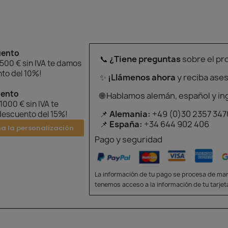
uento
📞
¿Tiene preguntas
sobre el pr
 500 € sin IVA te damos
to del 10%!
✨
¡Llámenos ahora
y reciba ase
uento
🌐 Hablamos alemán, español y in
 1000 € sin IVA te
📌
Alemania:
+49 (0)30 2357 347
escuento del 15%!
📌
España:
+34 644 902 406
na la personalización
Pago y seguridad
La información de tu pago se procesa de man
tenemos acceso a la información de tu tarjet