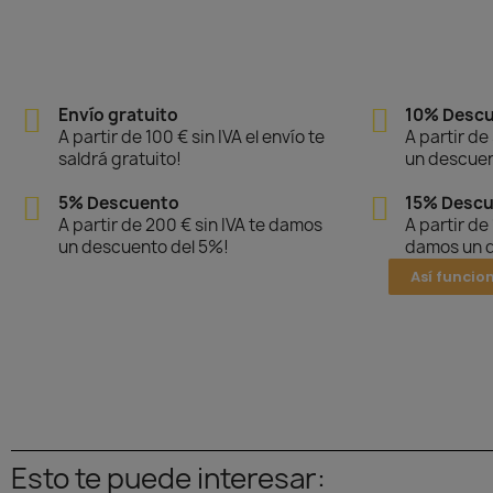
Envío gratuito
10% Desc
A partir de 100 € sin IVA el envío te
A partir de
saldrá gratuito!
un descuen
5% Descuento
15% Desc
A partir de 200 € sin IVA te damos
A partir de
un descuento del 5%!
damos un d
Así funcio
Esto te puede interesar: