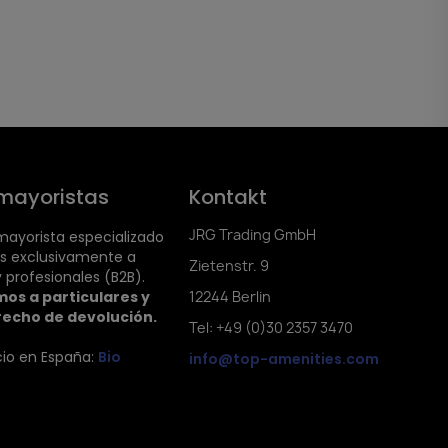
mayoristas
Kontakt
JRG Trading GmbH
ayorista especializado
s exclusivamente a
Zietenstr. 9
 profesionales (B2B).
os a particulares y
12244 Berlin
recho de devolución.
Tel: +49 (0)30 2357 3470
cio en España:
Bio
info@top-amenities.com