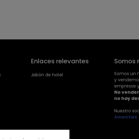
Enlaces relevantes
Somos 
Somos un m
a
Jabón de hotel
y vendemo
empresas y
No vendem
no hay de
Nuestro so
Amenities