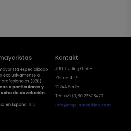
mayoristas
Kontakt
JRG Trading GmbH
ayorista especializado
s exclusivamente a
Zietenstr. 9
 profesionales (B2B).
os a particulares y
12244 Berlin
recho de devolución.
Tel: +49 (0)30 2357 3470
cio en España:
Bio
info@top-amenities.com