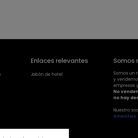
Enlaces relevantes
Somos 
Somos un m
a
Jabón de hotel
y vendemo
empresas y
No vendem
no hay de
Nuestro so
Amenities