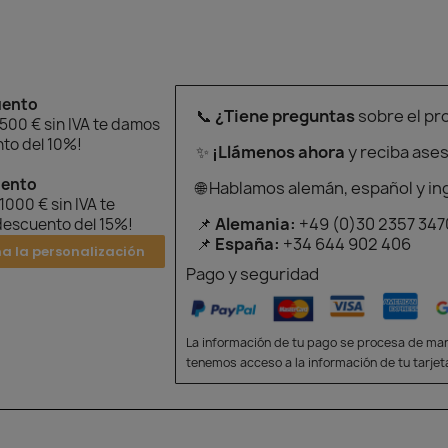
uento
📞
¿Tiene preguntas
sobre el pr
 500 € sin IVA te damos
to del 10%!
✨
¡Llámenos ahora
y reciba ase
uento
🌐 Hablamos alemán, español y in
 1000 € sin IVA te
📌
Alemania:
+49 (0)30 2357 347
escuento del 15%!
📌
España:
+34 644 902 406
na la personalización
Pago y seguridad
La información de tu pago se procesa de man
tenemos acceso a la información de tu tarjet