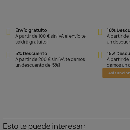
Envío gratuito
10% Desc
A partir de 100 € sin IVA el envío te
A partir de
saldrá gratuito!
un descuen
5% Descuento
15% Desc
A partir de 200 € sin IVA te damos
A partir de
un descuento del 5%!
damos un d
Así funcio
Esto te puede interesar: