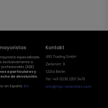
mayoristas
Kontakt
JRG Trading GmbH
ayorista especializado
s exclusivamente a
Zietenstr. 9
 profesionales (B2B).
os a particulares y
12244 Berlin
recho de devolución.
Tel: +49 (0)30 2357 3470
cio en España:
Bio
info@top-amenities.com