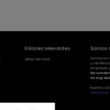
Enlaces relevantes
Somos 
Somos un m
a
Jabón de hotel
y vendemo
empresas y
No vendem
no hay de
Nuestro so
Amenities