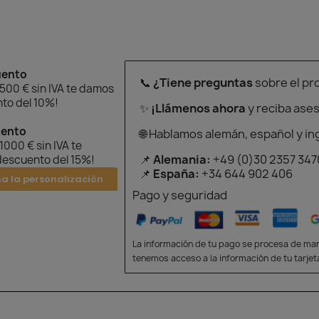
uento
📞
¿Tiene preguntas
sobre el pr
 500 € sin IVA te damos
to del 10%!
✨
¡Llámenos ahora
y reciba ase
uento
🌐 Hablamos alemán, español y in
 1000 € sin IVA te
📌
Alemania:
+49 (0)30 2357 347
escuento del 15%!
📌
España:
+34 644 902 406
na la personalización
Pago y seguridad
La información de tu pago se procesa de man
tenemos acceso a la información de tu tarjet