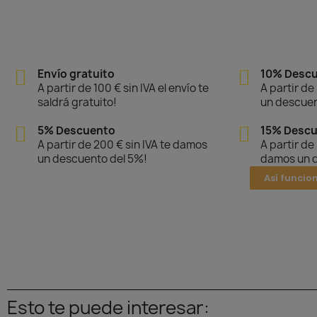
Envío gratuito
10% Desc
A partir de 100 € sin IVA el envío te
A partir de
saldrá gratuito!
un descuen
5% Descuento
15% Desc
A partir de 200 € sin IVA te damos
A partir de
un descuento del 5%!
damos un d
Así funcio
Esto te puede interesar: