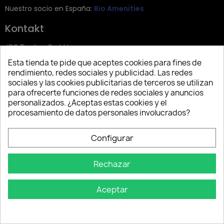
Nuestro socio en España:
Bio Amenities
Kontakt
JRG Trading GmbH
Esta tienda te pide que aceptes cookies para fines de
Zietenstr. 9
rendimiento, redes sociales y publicidad. Las redes
12244 Berlin
sociales y las cookies publicitarias de terceros se utilizan
para ofrecerte funciones de redes sociales y anuncios
Tel: +49 (0)30 2357 3470
personalizados. ¿Aceptas estas cookies y el
info@top-amenities.com
procesamiento de datos personales involucrados?
Configurar
Rechazar
Aceptar
Copyright © 2025 Top Amenities