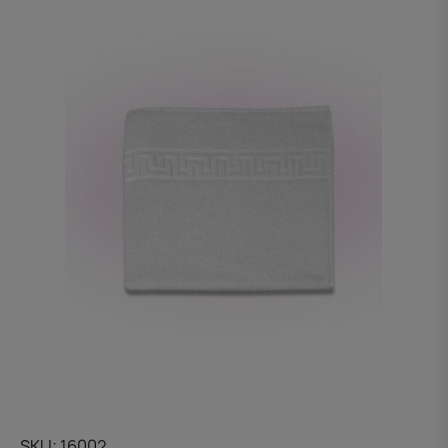
SKU
16002