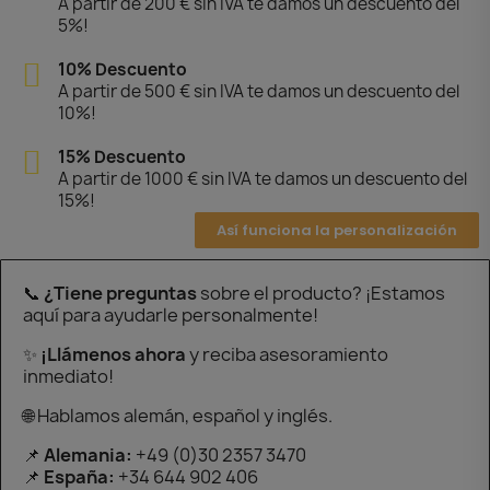
A partir de 200 € sin IVA te damos un descuento del
5%!
10% Descuento
A partir de 500 € sin IVA te damos un descuento del
10%!
15% Descuento
A partir de 1000 € sin IVA te damos un descuento del
15%!
Así funciona la personalización
📞
¿Tiene preguntas
sobre el producto? ¡Estamos
aquí para ayudarle personalmente!
✨
¡Llámenos ahora
y reciba asesoramiento
inmediato!
🌐 Hablamos alemán, español y inglés.
📌
Alemania:
+49 (0)30 2357 3470
📌
España:
+34 644 902 406