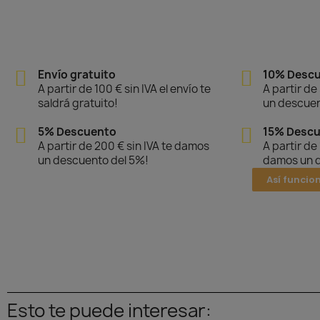
Envío gratuito
10% Desc
A partir de 100 € sin IVA el envío te
A partir de
saldrá gratuito!
un descuen
5% Descuento
15% Desc
A partir de 200 € sin IVA te damos
A partir de
un descuento del 5%!
damos un d
Así funcio
Esto te puede interesar: