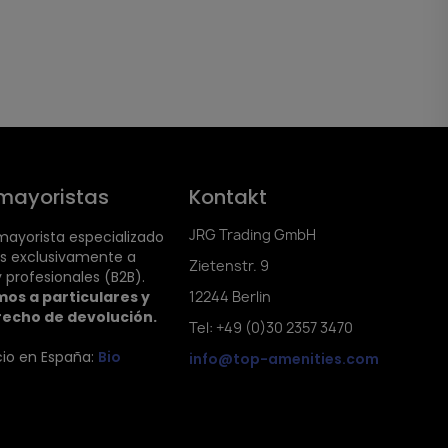
mayoristas
Kontakt
JRG Trading GmbH
ayorista especializado
s exclusivamente a
Zietenstr. 9
 profesionales (B2B).
os a particulares y
12244 Berlin
recho de devolución.
Tel: +49 (0)30 2357 3470
cio en España:
Bio
info@top-amenities.com