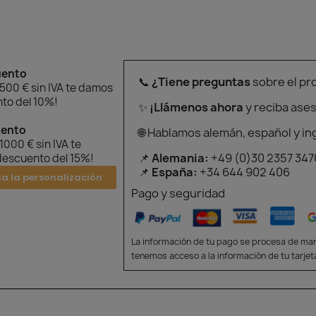
uento
📞
¿Tiene preguntas
sobre el pr
 500 € sin IVA te damos
to del 10%!
✨
¡Llámenos ahora
y reciba ase
uento
🌐 Hablamos alemán, español y in
 1000 € sin IVA te
📌
Alemania:
+49 (0)30 2357 347
escuento del 15%!
📌
España:
+34 644 902 406
na la personalización
Pago y seguridad
La información de tu pago se procesa de man
tenemos acceso a la información de tu tarjet