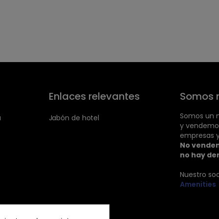
Enlaces relevantes
Somos 
Somos un m
a
Jabón de hotel
y vendemo
empresas y
No vendem
no hay de
Nuestro so
Amenities