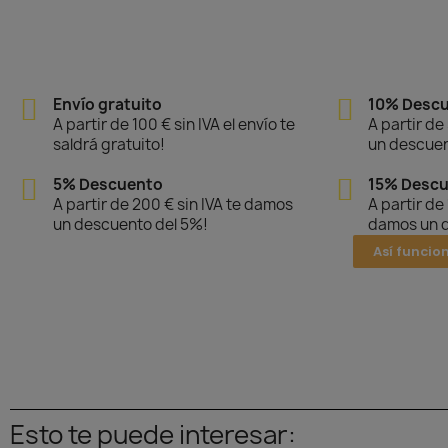
Envío gratuito
10% Desc
A partir de 100 € sin IVA el envío te
A partir de
saldrá gratuito!
un descuen
5% Descuento
15% Desc
A partir de 200 € sin IVA te damos
A partir de
un descuento del 5%!
damos un d
Así funcio
Esto te puede interesar: