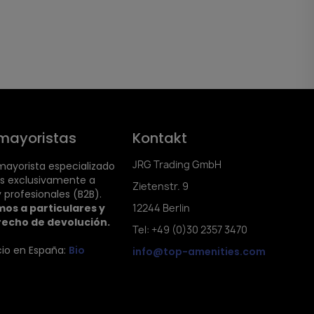
mayoristas
Kontakt
JRG Trading GmbH
ayorista especializado
s exclusivamente a
Zietenstr. 9
 profesionales (B2B).
os a particulares y
12244 Berlin
recho de devolución.
Tel: +49 (0)30 2357 3470
cio en España:
Bio
info@top-amenities.com