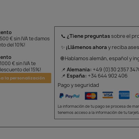
uento
📞
¿Tiene preguntas
sobre el pr
 500 € sin IVA te damos
to del 10%!
✨
¡Llámenos ahora
y reciba ase
uento
🌐 Hablamos alemán, español y in
 1000 € sin IVA te
📌
Alemania:
+49 (0)30 2357 347
escuento del 15%!
📌
España:
+34 644 902 406
na la personalización
Pago y seguridad
La información de tu pago se procesa de man
tenemos acceso a la información de tu tarjet