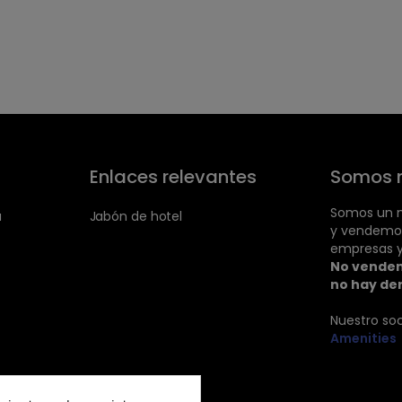
Enlaces relevantes
Somos 
Somos un m
a
Jabón de hotel
y vendemo
empresas y
No vendem
no hay de
Nuestro so
Amenities