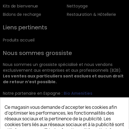
Kits de bienvenue
Nettoyage
Bidons de recharge
Restauration & Hôtellerie
Liens pertinents
Produits accueil
Nous sommes grossiste
Nous sommes un grossiste spécialisé et nous vendons
exclusivement aux entreprises et aux professionnels (B2B).
Les ventes aux particuliers sont exclues et aucun droit
de retour n’est possible.
Notre partenaire en Espagne :
Bio Amenities
Kontakt
Ce magasin vous demande d'accepter les cookies afin
d'optimiser les performances, les fonctionnalités des
JRG Trading GmbH
réseaux sociaux et la pertinence de la publicité. Les
cookies tiers liés aux réseaux sociaux et à la publicité sont
Zietenstr. 9