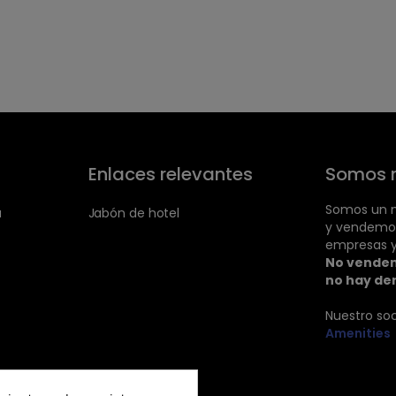
Enlaces relevantes
Somos 
Somos un m
a
Jabón de hotel
y vendemo
empresas y
No vendem
no hay de
Nuestro so
Amenities