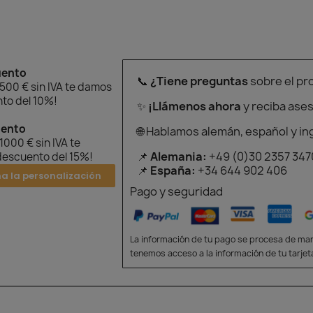
uento
📞
¿Tiene preguntas
sobre el pr
 500 € sin IVA te damos
to del 10%!
✨
¡Llámenos ahora
y reciba ase
uento
🌐 Hablamos alemán, español y in
 1000 € sin IVA te
📌
Alemania:
+49 (0)30 2357 347
escuento del 15%!
📌
España:
+34 644 902 406
na la personalización
Pago y seguridad
La información de tu pago se procesa de man
tenemos acceso a la información de tu tarjet