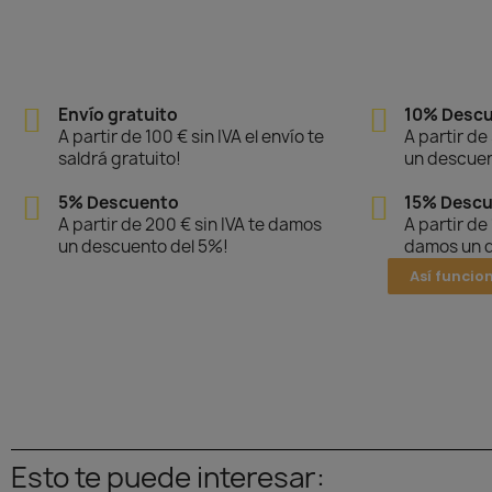
Envío gratuito
10% Desc
A partir de 100 € sin IVA el envío te
A partir de
saldrá gratuito!
un descuen
5% Descuento
15% Desc
A partir de 200 € sin IVA te damos
A partir de
un descuento del 5%!
damos un d
Así funcio
Esto te puede interesar: