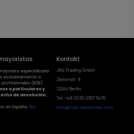
mayoristas
Kontakt
JRG Trading GmbH
ayorista especializado
s exclusivamente a
Zietenstr. 9
 profesionales (B2B).
os a particulares y
12244 Berlin
recho de devolución.
Tel: +49 (0)30 2357 3470
cio en España:
Bio
info@top-amenities.com