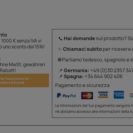
onto
📞
Hai domande
sul prodotto? S
 1000 € senza IVA vi
 uno sconto del 15%!
✨
Chiamaci subito
per ricevere
t
🌐 Parliamo tedesco, spagnolo e i
ohne MwSt. gewähren
📌
Germania:
+49 (0)30 2357 34
 Rabatt!
📌
Spagna:
+34 644 902 406
me funziona la
nalizzazione
Pagamento e sicurezza
Le informazioni del tuo pagamento vengono tr
né abbiamo accesso alle informazioni della tu