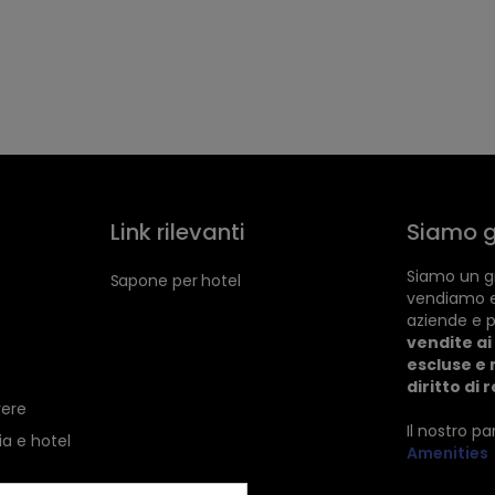
Link rilevanti
Siamo g
Siamo un gr
Sapone per hotel
vendiamo 
aziende e p
vendite ai 
escluse e 
diritto di 
vere
Il nostro p
ia e hotel
Amenities