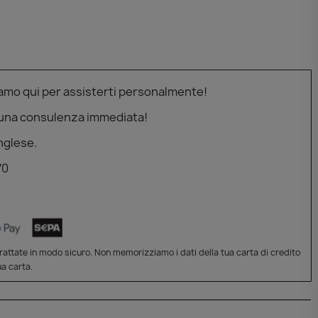
iamo qui per assisterti personalmente!
 una consulenza immediata!
nglese.
70
attate in modo sicuro. Non memorizziamo i dati della tua carta di credito
a carta.