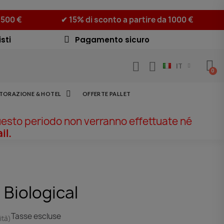
 500 €
✔ 15% di sconto a partire da 1000 €
sti
Pagamento sicuro
IT
STORAZIONE & HOTEL
OFFERTE PALLET
uesto periodo non verranno effettuate né
il.
 Biological
Tasse escluse
ità)