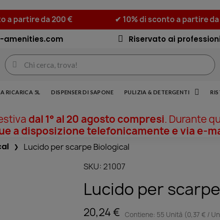
o a partire da 200 €
✔ 10% di sconto a partire da
-amenities.com
Riservato ai professioni
A RICARICA 5L
DISPENSER DI SAPONE
PULIZIA & DETERGENTI
RI
 estiva
dal 1° al 20 agosto compresi
. Durante q
 a disposizione telefonicamente e via e-ma
cal
Lucido per scarpe Biological
SKU
21007
Lucido per scarpe
20,24 €
Contiene: 55 Unità (0,37 € / Un