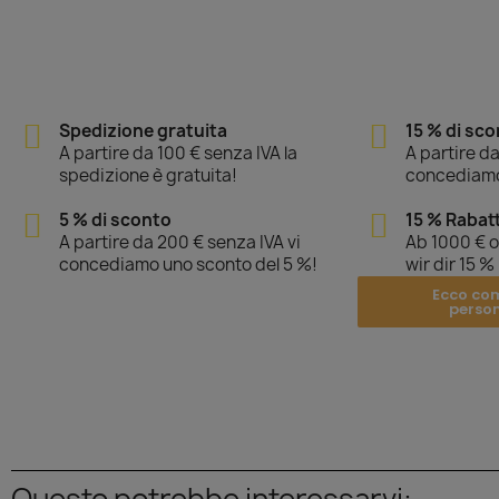
Spedizione gratuita
15 % di sc
A partire da 100 € senza IVA la
A partire da
spedizione è gratuita!
concediamo
5 % di sconto
15 % Rabat
A partire da 200 € senza IVA vi
Ab 1000 € 
concediamo uno sconto del 5 %!
wir dir 15 %
Ecco co
perso
Questo potrebbe interessarvi: