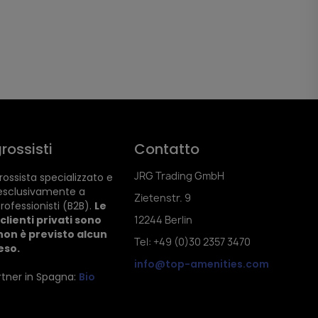
rossisti
Contatto
JRG Trading GmbH
ossista specializzato e
esclusivamente a
Zietenstr. 9
rofessionisti (B2B).
Le
clienti privati sono
12244 Berlin
non è previsto alcun
Tel: +49 (0)30 2357 3470
reso.
info@top-amenities.com
artner in Spagna:
Bio