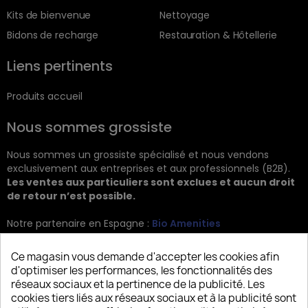
Kits de bienvenue
Nettoyage
Bidons de recharge
Restauration & Hôtellerie
Liens pertinents
Produits accueil
Nous sommes grossiste
Nous sommes un grossiste spécialisé et nous vendons
exclusivement aux entreprises et aux professionnels (B2B).
Les ventes aux particuliers sont exclues et aucun droit
de retour n’est possible.
Notre partenaire en Espagne :
Bio Amenities
Kontakt
Ce magasin vous demande d'accepter les cookies afin
d'optimiser les performances, les fonctionnalités des
JRG Trading GmbH
réseaux sociaux et la pertinence de la publicité. Les
cookies tiers liés aux réseaux sociaux et à la publicité sont
Zietenstr. 9