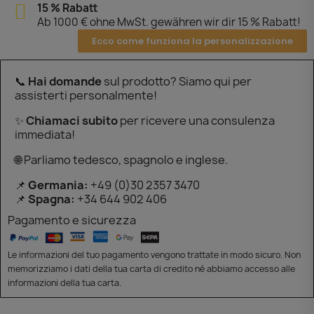
15 % Rabatt
Ab 1000 € ohne MwSt. gewähren wir dir 15 % Rabatt!
Ecco come funziona la personalizzazione
📞
Hai domande
sul prodotto? Siamo qui per
assisterti personalmente!
✨
Chiamaci subito
per ricevere una consulenza
immediata!
🌐 Parliamo tedesco, spagnolo e inglese.
📌
Germania:
+49 (0)30 2357 3470
📌
Spagna:
+34 644 902 406
Pagamento e sicurezza
Le informazioni del tuo pagamento vengono trattate in modo sicuro. Non
memorizziamo i dati della tua carta di credito né abbiamo accesso alle
informazioni della tua carta.