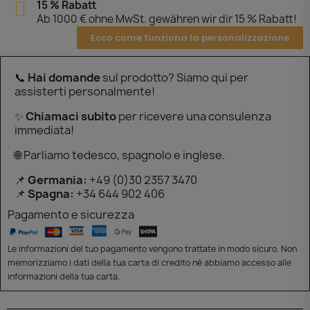
15 % Rabatt
Ab 1000 € ohne MwSt. gewähren wir dir 15 % Rabatt!
Ecco come funziona la personalizzazione
📞
Hai domande
sul prodotto? Siamo qui per
assisterti personalmente!
✨
Chiamaci subito
per ricevere una consulenza
immediata!
🌐 Parliamo tedesco, spagnolo e inglese.
📌
Germania:
+49 (0)30 2357 3470
📌
Spagna:
+34 644 902 406
Pagamento e sicurezza
Le informazioni del tuo pagamento vengono trattate in modo sicuro. Non
memorizziamo i dati della tua carta di credito né abbiamo accesso alle
informazioni della tua carta.