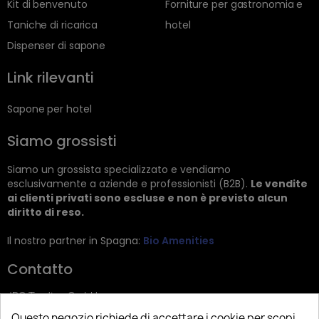
Kit di benvenuto
Forniture per gastronomia e
Taniche di ricarica
hotel
Dispenser di sapone
Link rilevanti
Sapone per hotel
Siamo grossisti
Siamo un grossista specializzato e vendiamo
esclusivamente a aziende e professionisti (B2B).
Le vendite
ai clienti privati sono escluse e non è previsto alcun
diritto di reso.
Il nostro partner in Spagna:
Bio Amenities
Contatto
JRG Trading GmbH
Questo negozio richiede di accettare i cookie per scopi
Zietenstr. 9