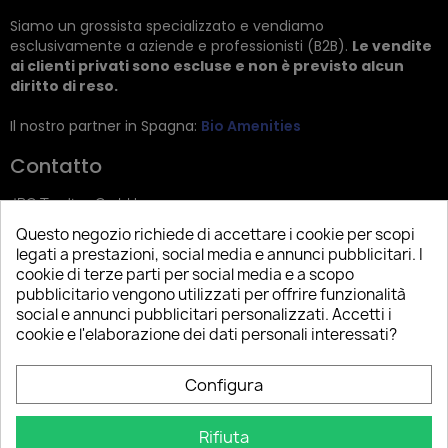
Siamo un grossista specializzato e vendiamo
esclusivamente a aziende e professionisti (B2B).
Le vendite
ai clienti privati sono escluse e non è previsto alcun
diritto di reso.
Il nostro partner in Spagna:
Bio Amenities
Contatto
JRG Trading GmbH
Questo negozio richiede di accettare i cookie per scopi
Zietenstr. 9
legati a prestazioni, social media e annunci pubblicitari. I
12244 Berlin
cookie di terze parti per social media e a scopo
pubblicitario vengono utilizzati per offrire funzionalità
Tel: +49 (0)30 2357 3470
social e annunci pubblicitari personalizzati. Accetti i
info@top-amenities.com
cookie e l'elaborazione dei dati personali interessati?
Configura
Rifiuta