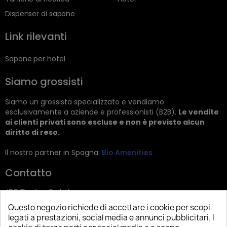
Dispenser di sapone
Link rilevanti
Sapone per hotel
Siamo grossisti
Siamo un grossista specializzato e vendiamo
esclusivamente a aziende e professionisti (B2B).
Le vendite
ai clienti privati sono escluse e non è previsto alcun
diritto di reso.
Il nostro partner in Spagna:
Bio Amenities
Contatto
JRG Trading GmbH
Questo negozio richiede di accettare i cookie per scopi
Zietenstr. 9
legati a prestazioni, social media e annunci pubblicitari. I
12244 Berlin