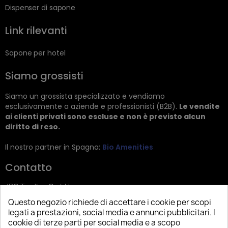
Dispenser di sapone
Link rilevanti
Sapone per hotel
Siamo grossisti
Siamo un grossista specializzato e vendiamo
esclusivamente a aziende e professionisti (B2B).
Le vendite
ai clienti privati sono escluse e non è previsto alcun
diritto di reso.
Il nostro partner in Spagna:
Bio Amenities
Contatto
JRG Trading GmbH
Questo negozio richiede di accettare i cookie per scopi
Zietenstr. 9
legati a prestazioni, social media e annunci pubblicitari. I
12244 Berlin
cookie di terze parti per social media e a scopo