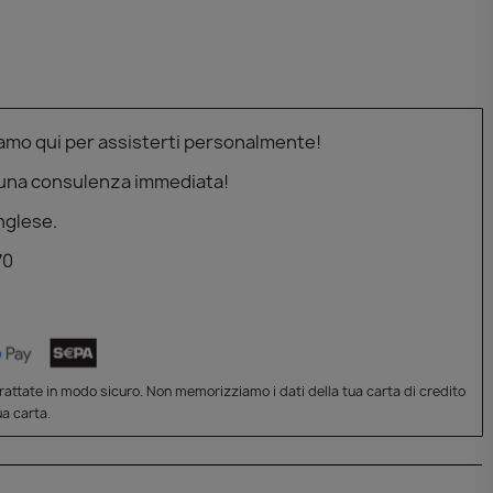
iamo qui per assisterti personalmente!
 una consulenza immediata!
nglese.
70
attate in modo sicuro. Non memorizziamo i dati della tua carta di credito
a carta.