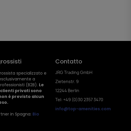
rossisti
Contatto
JRG Trading GmbH
ossista specializzato e
esclusivamente a
Zietenstr. 9
rofessionisti (B2B).
Le
clienti privati sono
12244 Berlin
non è previsto alcun
Tel: +49 (0)30 2357 3470
reso.
info@top-amenities.com
artner in Spagna:
Bio