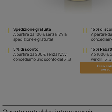
Spedizione gratuita
15 % di sc
A partire da 100 € senza IVA la
A partire da
spedizione è gratuita!
concediamo
5 % di sconto
15 % Rabat
A partire da 200 € senza IVA vi
Ab 1000 € 
concediamo uno sconto del 5 %!
wir dir 15 %
Ecco co
perso
Questo potrebbe interessarvi: