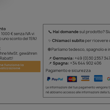
onto
📞
Hai domande
sul prodotto? S
 1000 € senza IVA vi
 uno sconto del 15%!
✨
Chiamaci subito
per ricevere
t
🌐 Parliamo tedesco, spagnolo e i
ohne MwSt. gewähren
📌
Germania:
+49 (0)30 2357 34
 Rabatt!
📌
Spagna:
+34 644 902 406
me funziona la
nalizzazione
Pagamento e sicurezza
Le informazioni del tuo pagamento vengono tr
né abbiamo accesso alle informazioni della tu