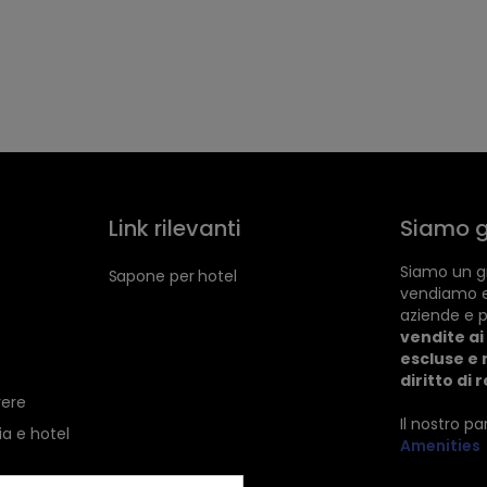
Link rilevanti
Siamo g
Siamo un gr
Sapone per hotel
vendiamo 
aziende e p
vendite ai 
escluse e 
diritto di 
vere
Il nostro p
ia e hotel
Amenities