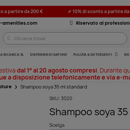
o a partire da 200 €
✔ 10% di sconto a partire da
-amenities.com
Riservato ai professioni
A RICARICA 5L
DISPENSER DI SAPONE
PULIZIA & DETERGENTI
RI
 estiva
dal 1° al 20 agosto compresi
. Durante q
 a disposizione telefonicamente e via e-ma
ature
Shampoo soya 35 ml standard
SKU
3020
Shampoo soya 35 
Scelga