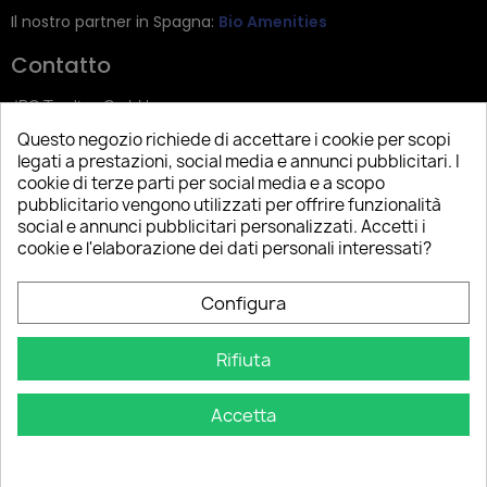
Il nostro partner in Spagna:
Bio Amenities
Contatto
JRG Trading GmbH
Questo negozio richiede di accettare i cookie per scopi
Zietenstr. 9
legati a prestazioni, social media e annunci pubblicitari. I
12244 Berlin
cookie di terze parti per social media e a scopo
pubblicitario vengono utilizzati per offrire funzionalità
Tel: +49 (0)30 2357 3470
social e annunci pubblicitari personalizzati. Accetti i
info@top-amenities.com
cookie e l'elaborazione dei dati personali interessati?
Configura
Rifiuta
Accetta
Copyright © 2025 Top Amenities