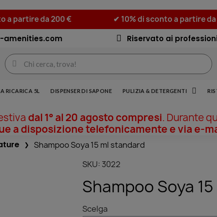
o a partire da 200 €
✔ 10% di sconto a partire da
-amenities.com
Riservato ai professioni
A RICARICA 5L
DISPENSER DI SAPONE
PULIZIA & DETERGENTI
RI
 estiva
dal 1° al 20 agosto compresi
. Durante q
 a disposizione telefonicamente e via e-ma
ature
Shampoo Soya 15 ml standard
SKU
3022
Shampoo Soya 15 
Scelga