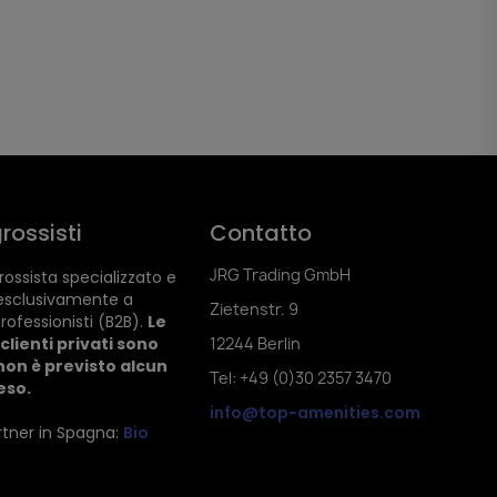
rossisti
Contatto
JRG Trading GmbH
ossista specializzato e
esclusivamente a
Zietenstr. 9
rofessionisti (B2B).
Le
clienti privati sono
12244 Berlin
non è previsto alcun
Tel: +49 (0)30 2357 3470
reso.
info@top-amenities.com
artner in Spagna:
Bio