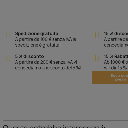
Spedizione gratuita
15 % di sc
A partire da 100 € senza IVA la
A partire da
spedizione è gratuita!
concediamo
5 % di sconto
15 % Rabat
A partire da 200 € senza IVA vi
Ab 1000 € 
concediamo uno sconto del 5 %!
wir dir 15 %
Ecco co
perso
Questo potrebbe interessarvi: