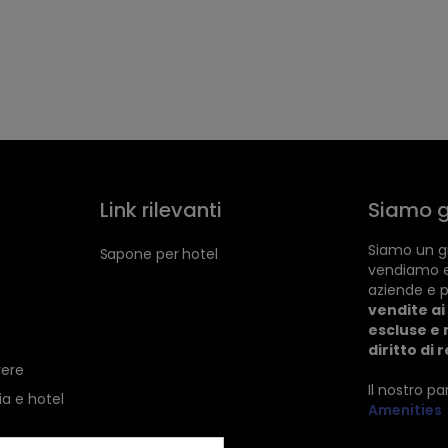
Link rilevanti
Siamo g
Siamo un gr
Sapone per hotel
vendiamo 
aziende e p
vendite ai 
escluse e 
diritto di 
vere
Il nostro p
ia e hotel
Amenities