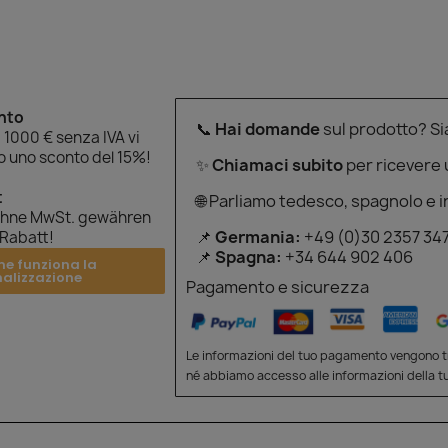
onto
📞
Hai domande
sul prodotto? S
 1000 € senza IVA vi
 uno sconto del 15%!
✨
Chiamaci subito
per ricevere
t
🌐 Parliamo tedesco, spagnolo e i
ohne MwSt. gewähren
📌
Germania:
+49 (0)30 2357 34
 Rabatt!
📌
Spagna:
+34 644 902 406
me funziona la
nalizzazione
Pagamento e sicurezza
Le informazioni del tuo pagamento vengono tr
né abbiamo accesso alle informazioni della tu