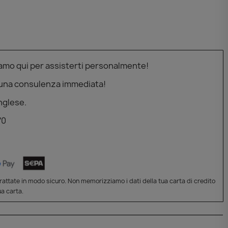
iamo qui per assisterti personalmente!
 una consulenza immediata!
nglese.
70
attate in modo sicuro. Non memorizziamo i dati della tua carta di credito
a carta.