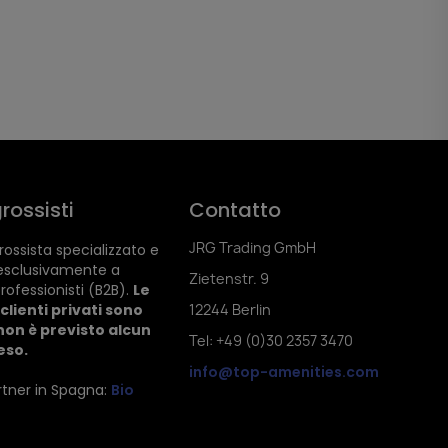
rossisti
Contatto
JRG Trading GmbH
ossista specializzato e
esclusivamente a
Zietenstr. 9
rofessionisti (B2B).
Le
clienti privati sono
12244 Berlin
non è previsto alcun
Tel: +49 (0)30 2357 3470
reso.
info@top-amenities.com
artner in Spagna:
Bio