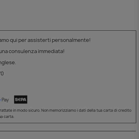
iamo qui per assisterti personalmente!
 una consulenza immediata!
nglese.
70
attate in modo sicuro. Non memorizziamo i dati della tua carta di credito
a carta.