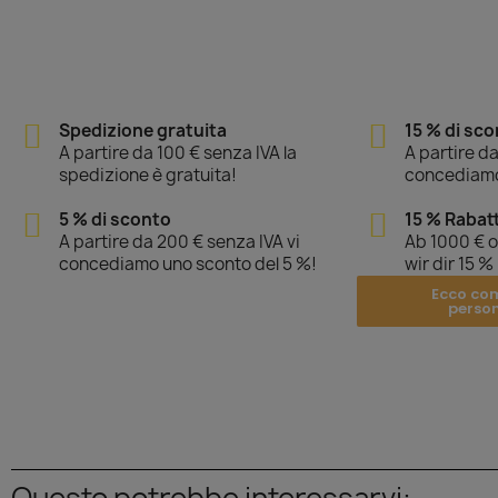
Spedizione gratuita
15 % di sc
A partire da 100 € senza IVA la
A partire da
spedizione è gratuita!
concediamo
5 % di sconto
15 % Rabat
A partire da 200 € senza IVA vi
Ab 1000 € 
concediamo uno sconto del 5 %!
wir dir 15 %
Ecco co
perso
Questo potrebbe interessarvi: