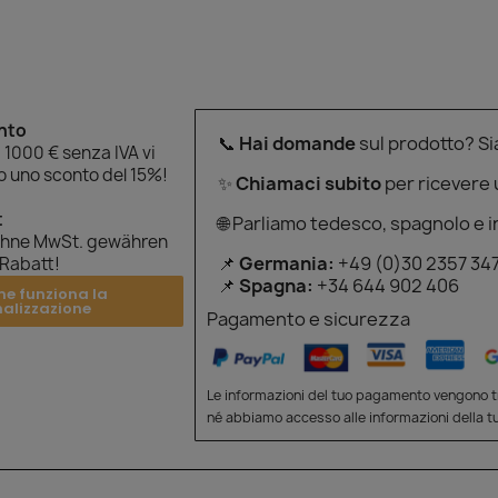
onto
📞
Hai domande
sul prodotto? S
 1000 € senza IVA vi
 uno sconto del 15%!
✨
Chiamaci subito
per ricevere
t
🌐 Parliamo tedesco, spagnolo e i
ohne MwSt. gewähren
📌
Germania:
+49 (0)30 2357 34
 Rabatt!
📌
Spagna:
+34 644 902 406
me funziona la
nalizzazione
Pagamento e sicurezza
Le informazioni del tuo pagamento vengono tr
né abbiamo accesso alle informazioni della tu