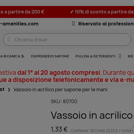
o a partire da 200 €
✔ 10% di sconto a partire da
-amenities.com
Riservato ai professioni
A RICARICA 5L
DISPENSER DI SAPONE
PULIZIA & DETERGENTI
RI
 estiva
dal 1° al 20 agosto compresi
. Durante q
 a disposizione telefonicamente e via e-ma
st
Vassoio in acrilico per sapone per le mani
SKU
80700
Vassoio in acrilic
1,33 €
Contiene: 10 Unità (0,13 € / Unità)