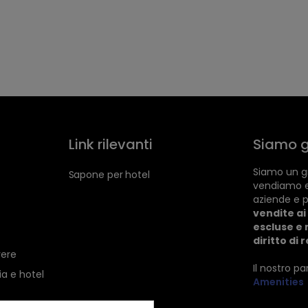
Link rilevanti
Siamo g
Siamo un gr
Sapone per hotel
vendiamo 
aziende e p
vendite ai 
escluse e 
diritto di 
vere
Il nostro p
ia e hotel
Amenities